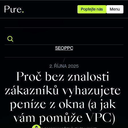
Poptejte nás
Menu
Blog
SEO
PPC
/
2. ŘÍJNA 2025
Proč bez znalosti 
zákazníků vyhazujete 
peníze z okna (a jak 
vám pomůže VPC)