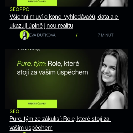
SEO
PPC
Všichni mluví o konci vyhledávačů, data ale 
ukazují úplně jinou realitu
/
EVA DUFKOVÁ
7 MINUT
SEO
Pure. tým ze zákulisí: Role, které stojí za 
vaším úspěchem