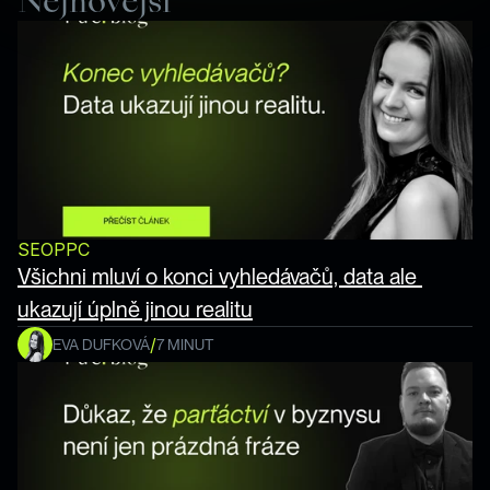
Nejnovější
SEO
PPC
Všichni mluví o konci vyhledávačů, data ale 
ukazují úplně jinou realitu
/
EVA DUFKOVÁ
7 MINUT