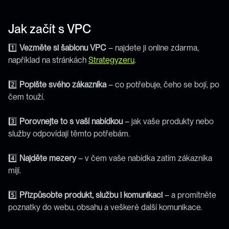
Jak začít s VPC
1️⃣ 
Vezměte si šablonu VPC
 – najdete ji online zdarma, 
například na stránkách 
Strategyzeru
.
2️⃣ 
Popište svého zákazníka
 – co potřebuje, čeho se bojí, po 
čem touží.
3️⃣ 
Porovnejte to s vaší nabídkou
 – jak vaše produkty nebo 
služby odpovídají těmto potřebám.
4️⃣ 
Najděte mezery
 – v čem vaše nabídka zatím zákazníka 
míjí.
5️⃣ 
Přizpůsobte produkt, službu i komunikaci
 – a promítněte 
poznatky do webu, obsahu a veškeré další komunikace.