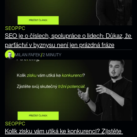
SEO
PPC
SEO je o číslech, spolupráce o lidech: Důkaz, že 
parťáctví v byznysu není jen prázdná fráze
/
MILAN FAFEK
2 MINUTY
SEO
PPC
Kolik zisku vám utíká ke konkurenci? Zjistěte 