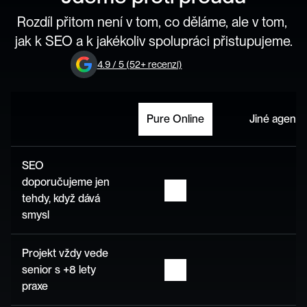
Rozdíl přitom není v tom, co děláme, ale v tom, 
jak k SEO a k jakékoliv spolupráci přistupujeme.
4.9 / 5 (52+ recenzí)
Pure Online
Jiné agentu
SEO 
doporučujeme jen 
tehdy, když dává 
smysl
Projekt vždy vede 
senior s +8 lety 
praxe