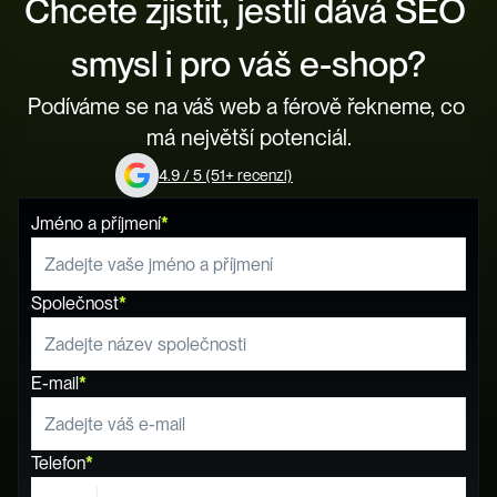
Chcete zjistit, jestli dává SEO 
smysl i pro váš e-shop?
Podíváme se na váš web a férově řekneme, co 
má největší potenciál.
4.9 / 5 (51+ recenzí)
Jméno a příjmení
*
Společnost
*
E-mail
*
Telefon
*