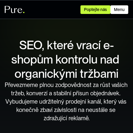
Poptejte nás
Menu
SEO, které vrací e-
shopům kontrolu nad 
organickými tržbami
Převezmeme plnou zodpovědnost za růst vašich 
tržeb, konverzí a stabilní přísun objednávek. 
Vybudujeme udržitelný prodejní kanál, který vás 
konečně zbaví závislosti na neustále se 
zdražující reklamě.
Je to pro mě?