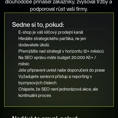
dlouhodobě přinášel zákazníky, zvyšoval tržby a 
podporoval růst vaší firmy.
Sedne si to, pokud:
E-shop je váš klíčový prodejní kanál
Hledáte strategického parťáka, ne jen 
dodavatele úkolů
Přemýšlíte nad strategií v horizontu 12+ měsíců
Na SEO správu máte budget 20.000 Kč+ / 
měsíc
Jste připraveni uvést naše doporučení do praxe
Vyžadujete seniorní přístup a reporting v 
byznysových číslech
Chápete, že SEO není jednorázová akce, ale  
kontinuální proces