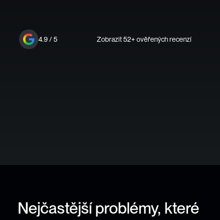
Výsledky klientů
4.9 / 5
Zobrazit 52+ ověřených recenzí
D
ů
v
ě
ř
u
j
í
n
á
m
z
n
a
č
k
y
j
a
k
o
Nejčastější problémy, které 