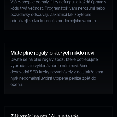
Váš e-shop je pomalý, filtry nefungují a každá úprava v 
kódu trvá věčnost. Programátoři vám nerozumí nebo 
požadavky odsouvají. Zákazníci tak zbytečně 
odcházejí ke konkurenci s modernějším webem.
Máte plné regály, o kterých nikdo neví
Díváte se na plné regály zboží, které potřebujete 
vyprodat, ale vyhledávače o něm neví. Vaše 
dosavadní SEO kroky nevycházely z dat, takže vám 
nijak nepomáhají uvolnit utopené peníze zpět do 
oběhu.
Zákazníci se ptají AI, ale ta vás 