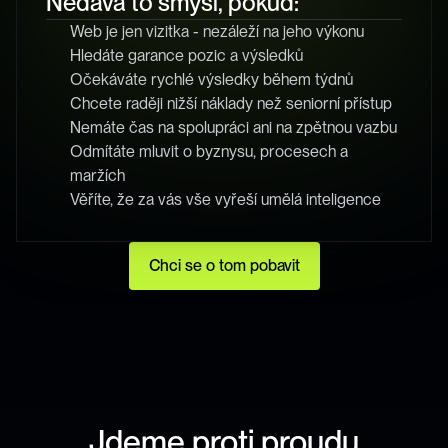
Nedává to smysl, pokud:
Web je jen vizitka - nezáleží na jeho výkonu
Hledáte garance pozic a výsledků
Očekáváte rychlé výsledky během týdnů
Chcete raději nižší náklady než seniorní přístup
Nemáte čas na spolupráci ani na zpětnou vazbu
Odmítáte mluvit o byznysu, procesech a 
maržích
Věříte, že za vás vše vyřeší umělá inteligence
Chci se o tom pobavit
Jdeme proti proudu