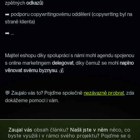
zpětných 
odkazů
)
➡️ podporu copywritingovému oddělení (copywriting byl na 
straně klienta)
➡️ …
Majitel eshopu díky spolupráci s námi mohl agendu spojenou 
s online marketingem 
delegovat
, díky čemuž se mohl 
naplno
věnovat svému byznysu
. 💰
💬 Zaujalo vás to? Pojďme společně 
nezávazně probrat
, zda 
dokážeme pomoci i vám. 
Zaujal vás 
obsah článku? 
Našli jste v něm
 něco, co 
byste využili i v rámci svého projektu? Pojďme se o 