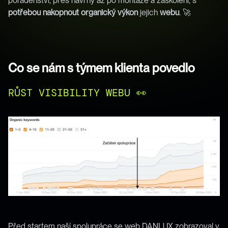
poradenství, přes návrhy až po montáže a zaškolení, s 
potřebou
nakopnout
organický
výkon
 jejich 
webu
. 🚀
Co se nám s týmem klienta povedlo 
RŮST VISIBILITY WEBU 👀
Před startem naší spolupráce se web DANLUX zobrazoval v 