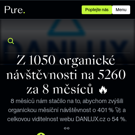
Poptejte nás
Menu
Z 1050 organické 
návštěvnosti na 5260 
za 8 měsíců 🔥
8 měsíců nám stačilo na to, abychom zvýšili 
organickou měsíční návštěvnost o 401 % 🚀 a 
celkovou viditelnost webu DANLUX.cz o 54 %. 
👀 