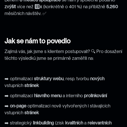
zvýšit
 více než 
5️⃣x
 (konkrétně o 401 %) na přibližně 
5.260
měsíčních návštěv. ✅
Jak se nám to povedlo
Zajímá vás, jak jsme s klientem postupovali? 🔍 Pro dosažení 
těchto výsledků jsme se primárně zaměřili na:
➡️ optimalizaci 
struktury
webu
, resp. tvorbu 
nových
vstupních 
stránek
➡️ optimalizaci 
hlavního
menu
 a interního 
prolinkování
➡️ 
on-page
 optimalizaci nově vytvořených i stávajících 
vstupních 
stránek
➡️ strategický 
linkbuilding
 (zisk 
kvalitních
 a 
relevantních