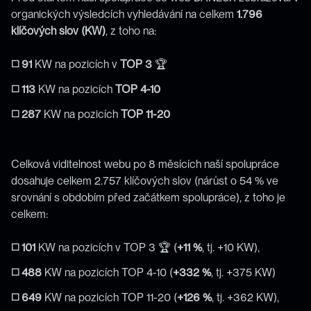
organických výsledcích vyhledávání na celkem 
1.796 
klíčových slov (KW)
, z toho na:
◻️ 91
 KW na pozicích v 
TOP 3
 🏆
◻️ 113
 KW na pozicích 
TOP 4-10
◻️ 287
 KW na pozicích 
TOP 11-20
Celková viditelnost webu po 8 měsících naší spolupráce 
dosahuje celkem 2.757 klíčových slov (nárůst o 54 % ve 
srovnání s obdobím před začátkem spolupráce), z toho je 
celkem:
◻️ 101
 KW na pozicích v TOP 3 🏆 (
+11 %
, tj. +10 KW),
◻️ 488
 KW na pozicích TOP 4-10 (
+332 %
, tj. +375 KW)
◻️ 649
 KW na pozicích TOP 11-20 (
+126 %
, tj. +362 KW),