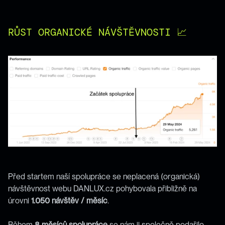
RŮST ORGANICKÉ NÁVŠTĚVNOSTI 📈
Před startem naší spolupráce se neplacená (organická) 
návštěvnost webu DANLUX.cz pohybovala přibližně na 
úrovni 
1.050 návštěv / měsíc
. 
Během 
8 měsíců spolupráce
 se nám ji společně podařilo 