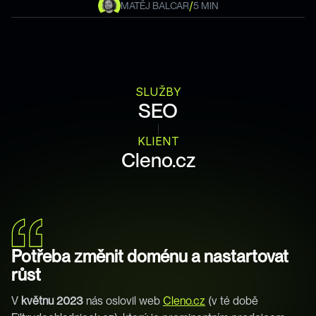
/
MATĚJ BALCAR
5 MIN
SLUŽBY
SEO
KLIENT
Cleno.cz
Potřeba změnit doménu a nastartovat 
růst 
V 
květnu 2023
 nás oslovil web 
Cleno.cz
 (v té době 