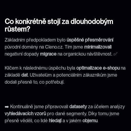
Co konkrétně stojí za dlouhodobým 
růstem?
Základním předpokladem bylo 
úspěšné
přesměrování
původní domény na Cleno.cz. Tím jsme 
minimalizovali
negativní dopady 
migrace
 na organickou návštěvnost. ✅
Klíčem k následnému úspěchu byla 
optimalizace
e-shopu
 na 
základě 
dat
. Uživatelům a potenciálním zákazníkům jsme 
dodali přesně to, co potřebují.
➡️ Kontinuálně jsme připravovali 
datasety
 za účelem analýzy 
vyhledávacích
vzorů
 pro dané segmenty. Díky tomu jsme 
přesně věděli, co lidé 
hledají
 a v jakém 
objemu
.