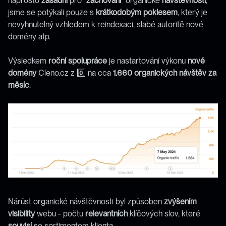
naprosto 
zásadní
 pro "
zachování"
 organické 
návštěvnosti
, 
jsme se potýkali pouze s 
krátkodobým
poklesem
, který je 
nevyhnutelný vzhledem k reindexaci, slabé autoritě nové 
domény atp.
Výsledkem 
roční
spolupráce
 je nastartování výkonu 
nové
domény
 Cleno.cz z 0️⃣ na cca 
1.660 organických návštěv za 
měsíc
.
Nárůst organické návštěvnosti byl způsoben 
zvýšením
visibility
 webu - počtu 
relevantních
 klíčových slov, které 
souvisí
 se sortimentem klienta.