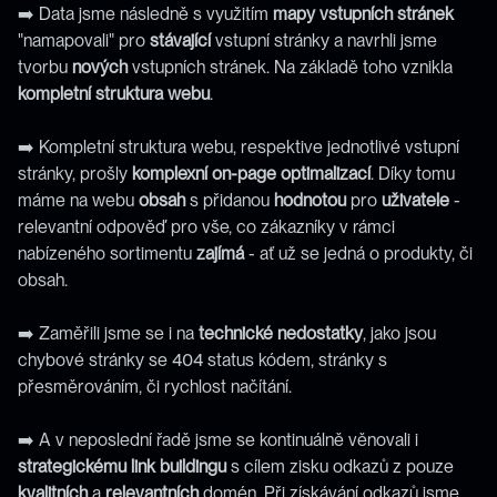
➡️ Data jsme následně s využitím 
mapy vstupních stránek
"namapovali" pro 
stávající
 vstupní stránky a navrhli jsme 
tvorbu 
nových
 vstupních stránek. Na základě toho vznikla 
kompletní
struktura
webu
.
➡️ Kompletní struktura webu, respektive jednotlivé vstupní 
stránky, prošly 
komplexní
on-page optimalizací
. Díky tomu 
máme na webu 
obsah
 s přidanou 
hodnotou
 pro 
uživatele
 - 
relevantní odpověď pro vše, co zákazníky v rámci 
nabízeného sortimentu 
zajímá
 - ať už se jedná o produkty, či 
obsah.
➡️ Zaměřili jsme se i na 
technické
nedostatky
, jako jsou 
chybové stránky se 404 status kódem, stránky s 
přesměrováním, či rychlost načítání.
➡️ A v neposlední řadě jsme se kontinuálně věnovali i 
strategickému
link
buildingu
 s cílem zisku odkazů z pouze 
kvalitních
 a 
relevantních
 domén. Při získávání odkazů jsme 