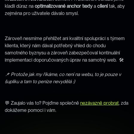
kladli důraz na 
optimalizované
anchor
texty
 a 
cílení
 tak, aby 
zejména pro uživatele dávalo smysl.
Zároveň nesmíme přehlížet ani kvalitní spolupráci s týmem 
klienta, který nám dával potřebný vhled do chodu 
samotného byznysu a zároveň zabezpečoval kontinuální 
implementaci doporučovaných úprav na samotný web.  🛠️
📌 Protože jak my říkáme, co není na webu, to je pouze v 
šuplíku a tam to peníze nevydělá :) 
💬 Zaujalo vás to? Pojďme společně 
nezávazně probrat
, zda 
dokážeme pomoci i vám. 