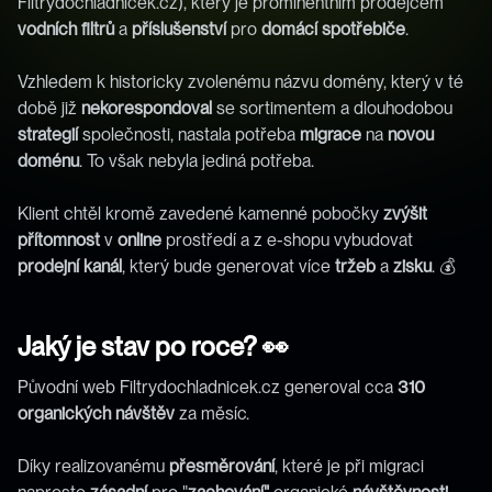
Filtrydochladnicek.cz), který je prominentním prodejcem 
vodních filtrů
 a 
příslušenství
 pro 
domácí spotřebiče
.
Vzhledem k historicky zvolenému názvu domény, který v té 
době již 
nekorespondoval
 se sortimentem a dlouhodobou 
strategií
 společnosti, nastala potřeba 
migrace
 na 
novou
doménu
. To však nebyla jediná potřeba. 
Klient chtěl kromě zavedené kamenné pobočky 
zvýšit 
přítomnost
 v 
online
 prostředí a z e-shopu vybudovat 
prodejní
kanál
, který bude generovat více 
tržeb
 a 
zisku
. 💰
Jaký je stav po roce? 👀
Původní web Filtrydochladnicek.cz generoval cca 
310 
organických návštěv
 za měsíc. 
Díky realizovanému 
přesměrování
, které je při migraci 